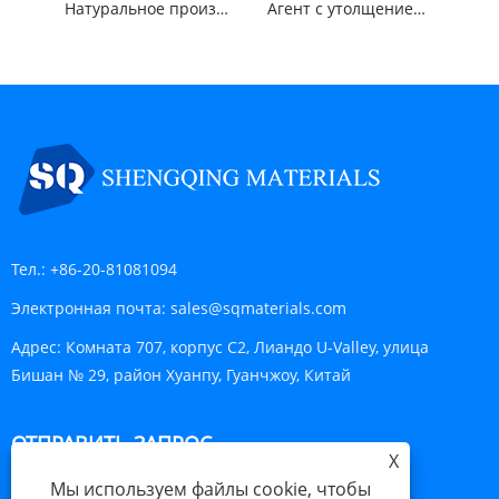
Натуральное производное метилглюкозида ПЭГ-120 триолеат метилглюкозы
Агент с утолщением шампуня PEG-150 Pentaerythrityl Tetrastearate
Тел.:
+86-20-81081094
Электронная почта:
sales@sqmaterials.com
Адрес:
Комната 707, корпус C2, Лиандо U-Valley, улица
Бишан № 29, район Хуанпу, Гуанчжоу, Китай
ОТПРАВИТЬ ЗАПРОС
X
Мы используем файлы cookie, чтобы