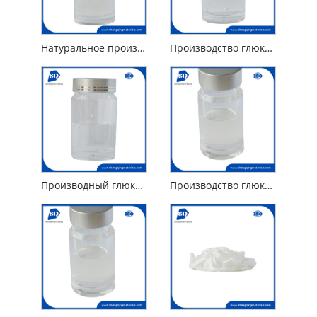
Натуральное производное метилглюкозида ПЭГ-120 Диоэат метилглюкозы
Производство глюкозида метил глюцет-20
Производный глюкозид PPG-20 метил глюкозный эфир
Производство глюкозида метил глюцет-10