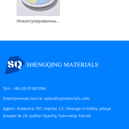
Инкапсулированные микрокапсулы ароматизаторов
Тел.:
+86-20-81081094
Электронная почта:
sales@sqmaterials.com
Адрес:
Комната 707, корпус C2, Лиандо U-Valley, улица
Бишан № 29, район Хуанпу, Гуанчжоу, Китай