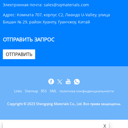
Электронная почта:
sales@sqmaterials.com
Адрес:
Комната 707, корпус C2, Лиандо U-Valley, улица
Бишан № 29, район Хуанпу, Гуанчжоу, Китай
ОТПРАВИТЬ ЗАПРОС
ОТПРАВИТЬ
Links
Sitemap
RSS
XML
политика конфиденциальности
Copyright © 2023 Shengqing Materials Co., Ltd. Все права защищены.
X