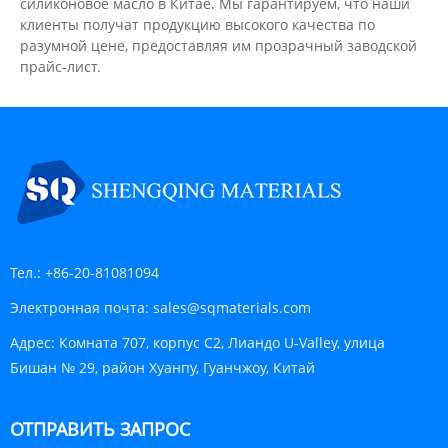
силиконовое масло в Китае. Мы гарантируем, что наши
клиенты получат продукцию высокого качества по
разумной цене, предоставляя им прозрачный заводской
прайс-лист.
Тел.:
+86-20-81081094
Электронная почта:
sales@sqmaterials.com
Адрес:
Комната 707, корпус C2, Лиандо U-Valley, улица
Бишан № 29, район Хуанпу, Гуанчжоу, Китай
ОТПРАВИТЬ ЗАПРОС