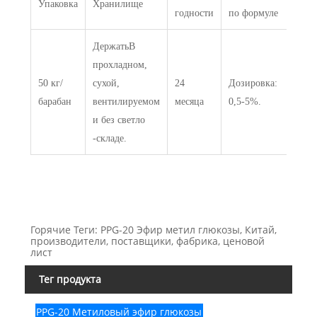
Упаковка
Хранилище
годности
по формуле
Держать
В
прохладном,
50 кг/
сухой,
24
Дозировка:
барабан
вентилируемом
месяца
0,5-5%.
и без светло
-складе.
Горячие Теги: PPG-20 Эфир метил глюкозы, Китай,
производители, поставщики, фабрика, ценовой
лист
Тег продукта
PPG-20 Метиловый эфир глюкозы