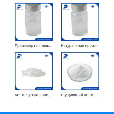
Производство глюкозида метил глюцет-10
Натуральное производное метилглюкозида ПЭГ-120 триолеат метилглюкозы
Агент с утолщением шампуня PEG-150 Pentaerythrityl Tetrastearate
Сгущающий агент PEG-120 метил глюкоза триооооооол