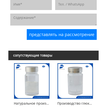
сопутствующие товары
Натуральное производное метилглюкозида ПЭГ-120 Диоэат метилглюкозы
Производство глюкозида метил глюцет-20