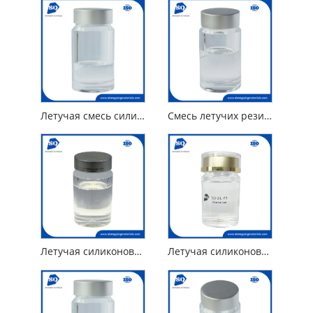
Летучая смесь силиконового масла, циклопентасилоксана и диметикона
Смесь летучих резинок, силиконовое масло, циклопентасилоксан и диметиконол.
Летучая силиконовая диметикон и диметиконол
Летучая силиконовая циклопентасилоксановая альтернатива