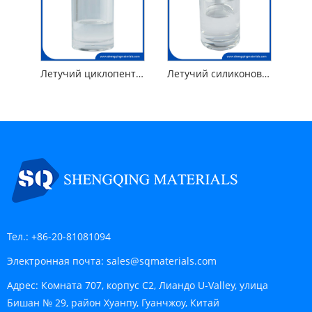
Летучий циклопентасилоксан и диметикон
Летучий силиконовый циклопентасилоксан и диметиконол
Тел.:
+86-20-81081094
Электронная почта:
sales@sqmaterials.com
Адрес:
Комната 707, корпус C2, Лиандо U-Valley, улица
Бишан № 29, район Хуанпу, Гуанчжоу, Китай