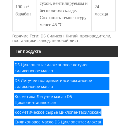
сухой, вентилируемом и
190 кг/
24
бесшовном складе.
барабан
месяца
Сохранить температуру
менее 45 ℃
Горячие Теги: D5 Силикон, Китай, производители,
поставщики, завод, ценовой лист
Тег продукта
D5 Циклопентасилоксановое летучее
силиконовое масло
D5 Летучее полидиметилсилоксановое
силиконовое масло
Косметика Летучее масло D5
Циклопентасилоксан
Косметическое сырье Циклопентасилоксан
Силиконовое масло D5 Циклопентасилоксан