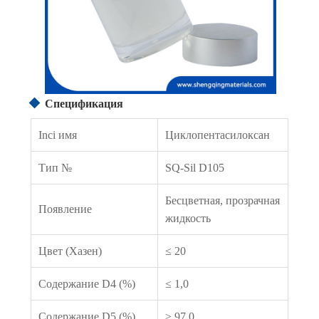
Спецификация
Inci имя
Циклопентасилоксан
Тип №
SQ-Sil D105
Бесцветная, прозрачная
Появление
жидкость
Цвет (Хазен)
≤ 20
Содержание D4 (%)
≤ 1,0
Содержание D5 (%)
≥ 97,0