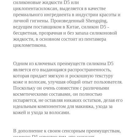
силиконовые жидкости D5 или
циклопентасилоксан, выделяется в качестве
премиального ингредиента в индустрии красоты и
личной гигиены. Произведенный Shengqing,
ведущим поставщиком в Китае, силикон D5 -
бесцветная, прозрачная и без запаха силиконовой
жидкости, в основном состоит из пентамера
циклометикона.
Одним из ключевых преимуществ силикона D5
является его выдающаяся распространенность,
которая придает мягкую и роскошную текстуру
коже и волосам, улучшая общий опыт пользователя.
Поскольку он очень совместим с различными
косметическими составами, он полностью
испаряется, не оставляя никаких остатков, делая его
идеальным компонентом для макияжа, ухода за
кожей и ухода за волосами.
В дополнение к своим сенсорным преимуществам,
силикон D5 известен тем, что снижает