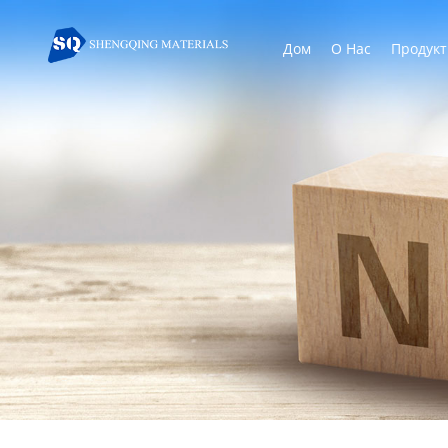
Дом
О Нас
Продук