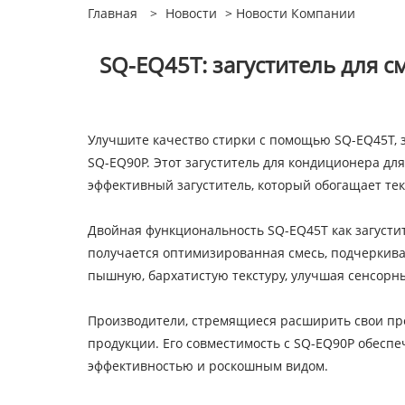
Главная
>
Новости
>
Новости Компании
SQ-EQ45T: загуститель для с
Улучшите качество стирки с помощью SQ-EQ45T, з
SQ-EQ90P. Этот загуститель для кондиционера дл
эффективный загуститель, который обогащает те
Двойная функциональность SQ-EQ45T как загусти
получается оптимизированная смесь, подчеркива
пышную, бархатистую текстуру, улучшая сенсор
Производители, стремящиеся расширить свои пре
продукции. Его совместимость с SQ-EQ90P обеспе
эффективностью и роскошным видом.