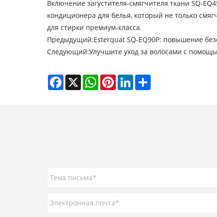
Включение загустителя-смягчителя ткани SQ-EQ45
кондиционера для белья, который не только смяг
для стирки премиум-класса.
Предыдущий:
Esterquat SQ-EQ90P: повышение бе
Следующий:
Улучшите уход за волосами с помощ
Facebook
X
WhatsApp
Pinterest
LinkedIn
Share