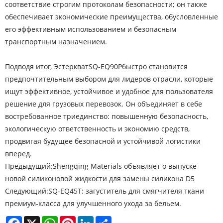
соответствие строгим протоколам безопасности; он также
обеспечивает экономические преимущества, обусловленные
его эффективным использованием и безопасным
транспортным назначением.
Подводя итог, Эстеркват
SQ-EQ90P
быстро становится
предпочтительным выбором для лидеров отрасли, которые
ищут эффективное, устойчивое и удобное для пользователя
решение для грузовых перевозок. Он объединяет в себе
востребованное триединство: повышенную безопасность,
экологическую ответственность и экономию средств,
продвигая будущее безопасной и устойчивой логистики
вперед.
Предыдущий:
Shengqing Materials объявляет о выпуске
новой силиконовой жидкости для замены силикона D5
Следующий:
SQ-EQ45T: загуститель для смягчителя ткани
премиум-класса для улучшенного ухода за бельем.
Facebook
X
WhatsApp
Pinterest
LinkedIn
Share