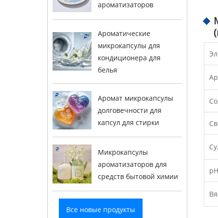
ароматизаторов
Ароматические
микрокапсулы для
Эл
кондиционера для
белья
Ap
Аромат микрокапсулы
Со
долговечности для
капсул для стирки
Св
Су
Микрокапсулы
ароматизаторов для
pH
средств бытовой химии
Вя
Все новые продукты