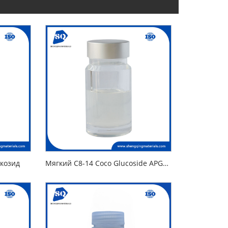
козид
Мягкий C8-14 Coco Glucoside APG818