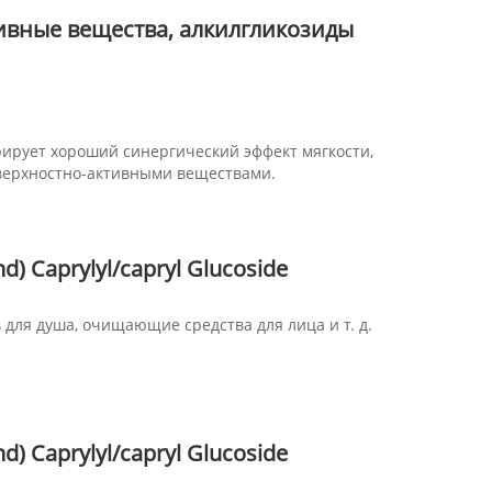
ивные вещества, алкилгликозиды
рирует хороший синергический эффект мягкости,
верхностно-активными веществами.
nd) Caprylyl/capryl Glucoside
ь для душа, очищающие средства для лица и т. д.
nd) Caprylyl/capryl Glucoside