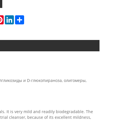
atsApp
Pinterest
LinkedIn
Share
лгликозиды и D-глюкопираноза, олигомеры,
s. It is very mild and readily biodegradable. The
ial cleanser, because of its excellent mildness,