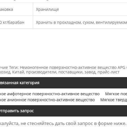
аковка
Хранилище
0 кг/барабан
Хранить в прохладном, сухом, вентилируемом
ячие Теги: Неионогенное поверхностно-активное вещество APG
козид, Китай, производители, поставщики, завод, прайс-лист
вязанная категория
кое амфотерное поверхностно-активное вещество
Мягкое по
кое анионное поверхностно-активное вещество
Мягкое тверд
тправить запрос
алуйста, не стесняйтесь дать свой запрос в форме ниже.