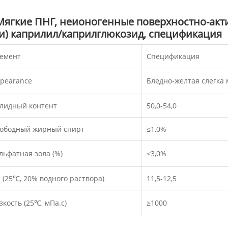
Мягкие ПНГ, неионогенные поверхностно-акт
(и) каприлил/каприлглюкозид, спецификация
емент
Спецификация
pearance
Бледно-желтая слегка 
лидный контент
50,0-54,0
ободный жирный спирт
≤1,0%
льфатная зола (%)
≤3,0%
 (25℃, 20% водного раствора)
11,5-12,5
зкость (25℃, мПа.с)
≥1000