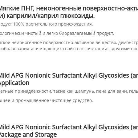
Мягкие ПНГ, неионогенные поверхностно-акт
(и) каприлил/каприл глюкозиды.
родукт 100% растительного происхождения.
кологически чистый и легко биоразлагаемый продукт.
ягкое неионогенное поверхностно-активное вещество, демонст
ообразования и очищающих свойств в сочетании с другими по
Mild APG Nonionic Surfactant Alkyl Glycosides (a
Application
летные принадлежности, такие как шампунь, пена для ванн, гел
щее и промышленное чистящее средство.
Mild APG Nonionic Surfactant Alkyl Glycosides (a
Package and Storage