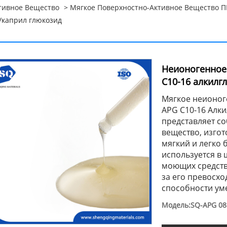
тивное Вещество
>
Мягкое Поверхностно-Активное Вещество П
/каприл глюкозид
Неионогенное
C10-16 алкилг
Мягкое неионог
APG C10-16 Алки
представляет с
вещество, изгот
мягкий и легко
используется в 
моющих средств
за его превосхо
способности ум
Модель:SQ-APG 0