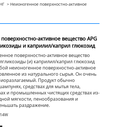
НГ
> Неионогенное поверхностно-активное
 поверхностно-активное вещество APG
ликозиды и каприлил/каприл глюкозид
енное поверхностно-активное вещество
лгликозиды (и) каприлил/каприл глюкозид
обой неионогенное поверхностно-активное
овленное из натурального сырья. Он очень
 биоразлагаемый. Продукт обычно
шампунях, средствах для мытья тела,
ах и промышленных чистящих средствах из-
дной мягкости, пенообразования и
еньшать раздражение.
814W