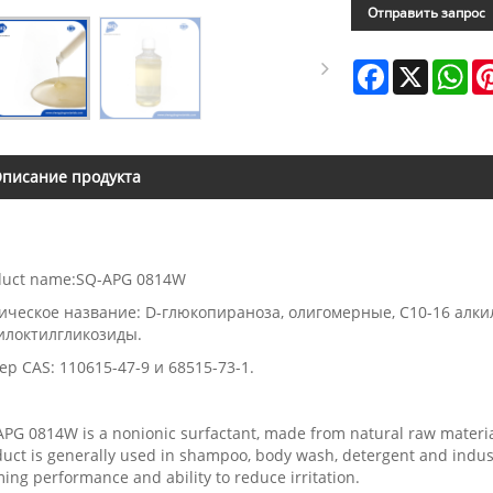
Отправить запрос
Facebook
X
Wh
писание продукта
duct name:SQ-APG 0814W
ическое название: D-глюкопираноза, олигомерные, C10-16 алки
илоктилгликозиды.
р CAS: 110615-47-9 и 68515-73-1.
PG 0814W is a nonionic surfactant, made from natural raw material
uct is generally used in shampoo, body wash, detergent and industr
ing performance and ability to reduce irritation.