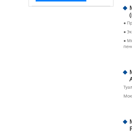
● П
● Э
● М
пен
Туа
Мою