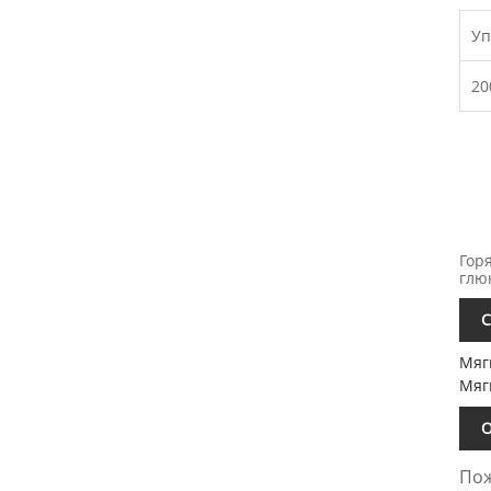
Уп
20
Гор
глю
С
Мяг
Мяг
О
Пож