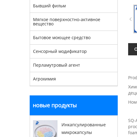
Бывший фильм
Мягкое поверхностно-активное
вещество
Бытовое моющее средство
О
Сенсорный модификатор
Перламутровый агент
Pro
Агрохимия
Хим
дец
Номе
новые продукты
SQ-A
Инкапсулированные
prod
микрокапсулы
foam