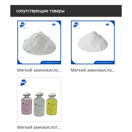
сопутствующие товары
Мягкий аминокислотный порошок поверхностно-активного вещества натрия кокоил глицинат
Мягкий аминокислотный порошок поверхностно-активного вещества натрия кокоил глутамат
Мягкий амнокислотный поверхностно-активное вещество натрия саркозинат