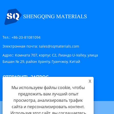
Тел.:
+86-20-81081094
Электронная почта:
sales@sqmaterials.com
Адрес:
Комната 707, корпус C2, Лиандо U-Valley, улица
Бишан № 29, район Хуанпу, Гуанчжоу, Китай
ОТПРАВИТЬ ЗАПРОС
X
Мы используем файлы cookie, чтобы
ОТПРАВИТЬ
предложить вам лучший опыт
просмотра, анализировать трафик
сайта и персонализировать контент.
Используя этот сайт, вы соглашаетесь