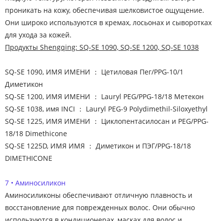
проникать на кожу, обеспечивая шелковистое ощущение.
Они широко используются в кремах, лосьонах и сыворотках
для ухода за кожей.
Продукты Shengqing: SQ-SE 1090, SQ-SE 1200, SQ-SE 1038
SQ-SE 1090, ИМЯ ИМЕНИ ： Цетиловая Пег/PPG-10/1
Диметикон
SQ-SE 1200, ИМЯ ИМЕНИ ： Lauryl PEG/PPG-18/18 Метекон
SQ-SE 1038, имя INCI ： Lauryl PEG-9 Polydimethil-Siloxyethyl
SQ-SE 1225, ИМЯ ИМЕНИ ： Циклопентасилосан и PEG/PPG-
18/18 Dimethicone
SQ-SE 1225D, ИМЯ ИМЯ ： Диметикон и ПЭГ/PPG-18/18
DIMETHICONE
7 • Аминосиликон
Аминосиликоны обеспечивают отличную плавность и
восстановление для поврежденных волос. Они обычно
используются в кондиционерах, масках для волос и