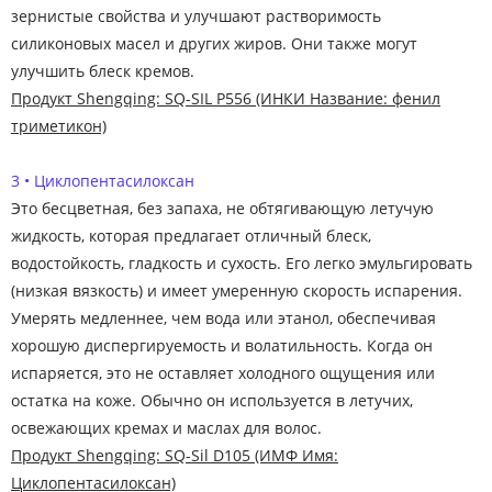
зернистые свойства и улучшают растворимость
силиконовых масел и других жиров. Они также могут
улучшить блеск кремов.
Продукт Shengqing: SQ-SIL P556 (ИНКИ Название: фенил
триметикон)
3 • Циклопентасилоксан
Это бесцветная, без запаха, не обтягивающую летучую
жидкость, которая предлагает отличный блеск,
водостойкость, гладкость и сухость. Его легко эмульгировать
(низкая вязкость) и имеет умеренную скорость испарения.
Умерять медленнее, чем вода или этанол, обеспечивая
хорошую диспергируемость и волатильность. Когда он
испаряется, это не оставляет холодного ощущения или
остатка на коже. Обычно он используется в летучих,
освежающих кремах и маслах для волос.
Продукт Shengqing: SQ-Sil D105 (ИМФ Имя:
Циклопентасилоксан)