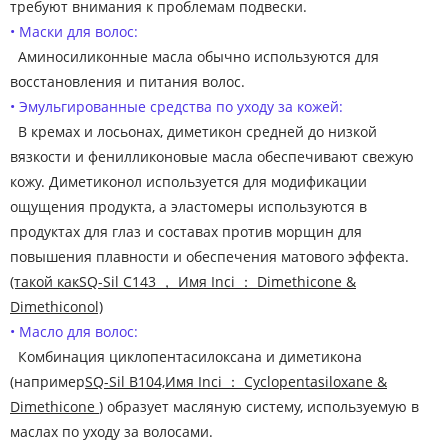
требуют внимания к проблемам подвески.
• Маски для волос:
Аминосиликонные масла обычно используются для
восстановления и питания волос.
• Эмульгированные средства по уходу за кожей:
В кремах и лосьонах, диметикон средней до низкой
вязкости и фенилликоновые масла обеспечивают свежую
кожу. Диметиконол используется для модификации
ощущения продукта, а эластомеры используются в
продуктах для глаз и составах против морщин для
повышения плавности и обеспечения матового эффекта.
(такой как
SQ-Sil C143 ， Имя Inci ： Dimethicone &
Dimethiconol)
• Масло для волос:
Комбинация циклопентасилоксана и диметикона
(например
SQ-Sil B104,
Имя Inci ： Cyclopentasiloxane &
Dimethicone
) образует масляную систему, используемую в
маслах по уходу за волосами.