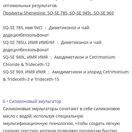
оптимальных результатов.
Продукты Shengqing: SQ-SE 785, SQ-SE 949L, SQ-SE 969
SQ-SE 785, имя INCI ： Диметиконол и чай-
додецилбензольфонат
SQ-SE 785U, ИМЯ ИМЕНИ ： Диметиконол и чай-
додецилбензольфонат
SQ-SE 949L, ИМЯ ИМЯ ： Амодиметикон и Cetrimonium
Chloride & Trideceth-12
SQ-SE 969, ИМЯ ИМЯ ： Амодиметикон и хлорид Cetrimonium
& Trideceth-3 и Trideceth-15
6 • Силиконовый эмульгатор
Силиконовые эмульгаторы сочетают в себе силиконовое
масло с водой, используя специальную
эмульгификационную технологию, чтобы создать легкую
гладкую текстуру, которая позволяет продуктам быстро