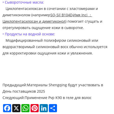
• Сывороточные масла:
Циклопентасилоксан в сочетании с эластомерами и
диметиконолом (например
SQ-Sil B104D,
Имя Inci ：
Циклопентасилосан и диметиконол
) помогает сгущать и
отрегулировать ощущение кожи в сыворотке.
• Продукты на водной основе:
Модифицированный полиэфиром силиконовый или
водорастворимый силиконовый воск обычно используется
для корректировки ощущения кожи и увлажнения.
Предыдущий:
Материалы Shengqing будут участвовать в
День поставщиков 2025
Следующий:
Применение Pvp K90 в геле для волос
Facebook
X
WhatsApp
Pinterest
LinkedIn
Share