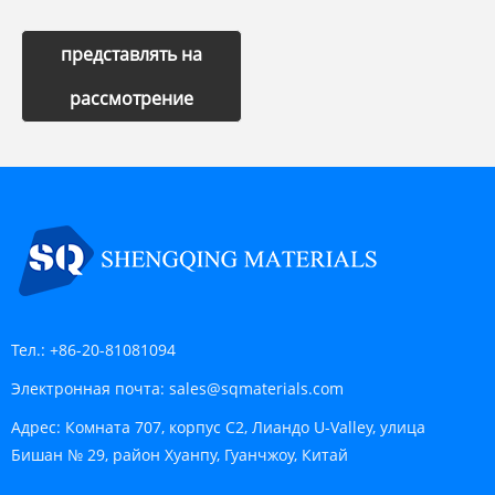
представлять на
рассмотрение
Тел.:
+86-20-81081094
Электронная почта:
sales@sqmaterials.com
Адрес:
Комната 707, корпус C2, Лиандо U-Valley, улица
Бишан № 29, район Хуанпу, Гуанчжоу, Китай