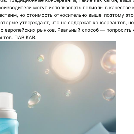
в. Традиционные консерванты, такие как катон, вышли
оизводители могут использовать полиолы в качестве ко
ествим, но стоимость относительно выше, поэтому эт
которые утверждают, что не содержат консервантов, н
с европейских рынков. Реальный способ — попросить 
нтов. ПАВ КАВ.