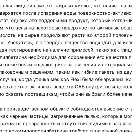
авляя глицерин вместо жирных кислот, что влияет на 
веряется после испарения воды поверхностно-активно
тат, однако это поддельный продукт, который когда-н
, что цены на некоторые поверхностно-активные веще
кислоты на сырье продолжают расти во второй половин
о. Убедитесь, что твердое вещество подходит для исп
дя тестирование на наличие примесей, таких как глиц
пилбетаина необходима для сохранения его качества 
иковые бочки создают риск загрязнения и потенциаль
аковочным решениям, таким как гибкие пакеты из дву
случаи, когда утечка мешков Flexi была обнаружена, к
оверхностно-активных веществ CAB внутри, но и допол
о сказать поставщикам, чтобы они выбрали более кач
 на производственном объекте соблюдаются высокие с
как черные частицы, загрязненные пылью, которые мо
азцы на прозрачность и отсутствие видимых загрязн
ого кокамидопропилбетаина требует тщательной оценк