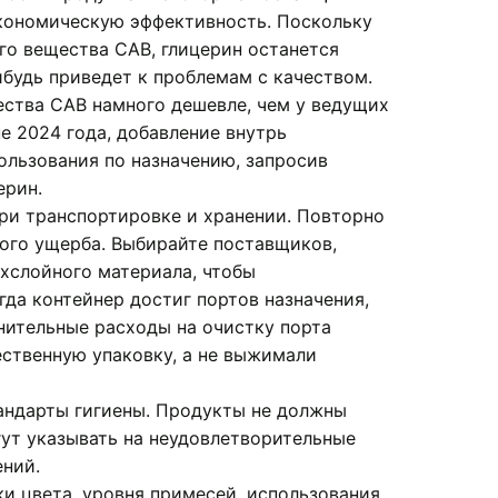
экономическую эффективность. Поскольку
го вещества CAB, глицерин останется
ибудь приведет к проблемам с качеством.
ства CAB намного дешевле, чем у ведущих
е 2024 года, добавление внутрь
ользования по назначению, запросив
ерин.
при транспортировке и хранении. Повторно
ного ущерба. Выбирайте поставщиков,
хслойного материала, чтобы
огда контейнер достиг портов назначения,
нительные расходы на очистку порта
ественную упаковку, а не выжимали
тандарты гигиены. Продукты не должны
гут указывать на неудовлетворительные
ений.
и цвета, уровня примесей, использования