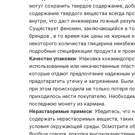
могут сохранить твердое содержание, доб
содержание твердого вещества всегда про
внутри, что даст инженерам ложный резуль
Существует феномен, заключающийся в том
брендов , в то время как цены на жирные 
некоторого количества глицерина неизбежн
подробные спецификации продукта и прове
Качество упаковки
: Упаковка кокамидопро
использованные или некачественные пласт
которые отдают предпочтение надежным уп
предотвратить утечку и загрязнение. Были 
при этом происходила не только потеря п
приходилось нести покупателю. Необходим
последнюю монету из кармана.
Нерастворимые примеси
: Убедитесь, что
содержать нерастворимых веществ, таких 
условия окружающей среды. Осмотрите обр
Вообще говоря, покупка высококачественн