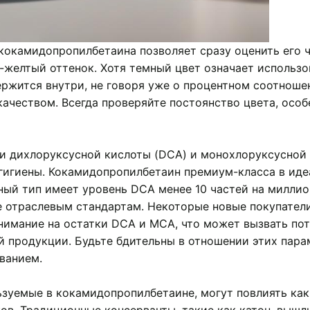
 кокамидопропилбетаина позволяет сразу оценить его ч
-желтый оттенок. Хотя темный цвет означает использ
ержится внутри, не говоря уже о процентном соотноше
качеством. Всегда проверяйте постоянство цвета, осо
ни дихлоруксусной кислоты (DCA) и монохлоруксусной
 гигиены. Кокамидопропилбетаин премиум-класса в ид
чный тип имеет уровень DCA менее 10 частей на миллио
е отраслевым стандартам. Некоторые новые покупател
нимание на остатки DCA и MCA, что может вызвать по
 продукции. Будьте бдительны в отношении этих пара
ванием.
зуемые в кокамидопропилбетаине, могут повлиять как 