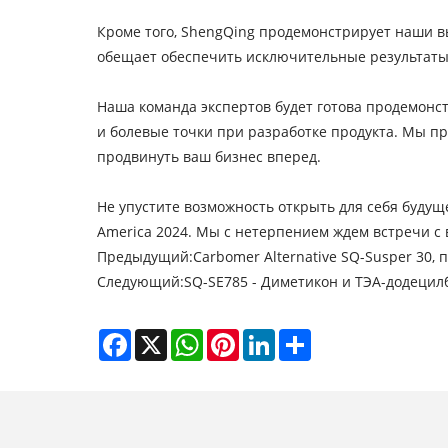
Кроме того, ShengQing продемонстрирует наши в
обещает обеспечить исключительные результаты
Наша команда экспертов будет готова продемонс
и болевые точки при разработке продукта. Мы пр
продвинуть ваш бизнес вперед.
Не упустите возможность открыть для себя будуще
America 2024. Мы с нетерпением ждем встречи с 
Предыдущий:
Carbomer Alternative SQ-Susper 30
Следующий:
SQ-SE785 - Диметикон и ТЭА-додецил
Facebook
X
WhatsApp
Pinterest
LinkedIn
Share