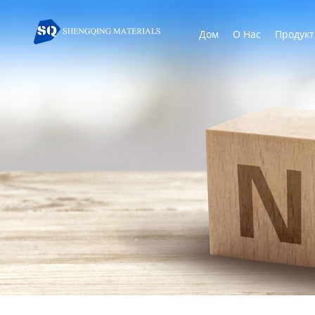
Дом
О Нас
Продук